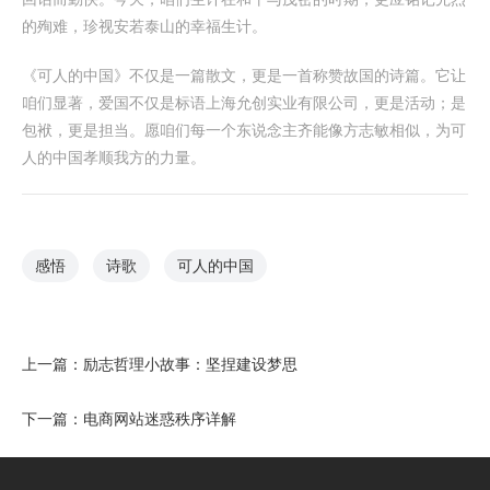
的殉难，珍视安若泰山的幸福生计。
《可人的中国》不仅是一篇散文，更是一首称赞故国的诗篇。它让
咱们显著，爱国不仅是标语上海允创实业有限公司，更是活动；是
包袱，更是担当。愿咱们每一个东说念主齐能像方志敏相似，为可
人的中国孝顺我方的力量。
感悟
诗歌
可人的中国
上一篇：
励志哲理小故事：坚捏建设梦思
下一篇：
电商网站迷惑秩序详解