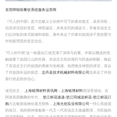
东莞哗啦啦餐饮系统服务运营商
《可人的中国》是方志敏义士在狱中写下的着名散文，虽非诗歌，
但其讲话优好意思、神思诚实，具有浓烈的感染力，常被东说念主
们以诗歌的体式朗诵和讴歌。著作表达了作家对故国深千里的爱与
对创新理思的坚定信念。
“可人的中国”这一标题自己就充满了深情与自重。作家以概述的笔
触描摹了故国江山的壮丽、东说念主民的艰巨与民族的刚毅，唤起
了东说念主们对故国的青睐与包袱感。他用饱含神思的讲话，表达
了对故国长远的留恋，
志丹县技术机械材料有限公司
也表达了对创
新行状必胜的信心。
读完此文，
上海铭博材料资讯网 - 上海铭博材料
我深受感动。在
阿谁风雨飘飖的年代，
垫江鲜花速递-垫江同城送鲜花-垫江鲜花订
购
方志敏面临物化毫无惊怖，
上海允创实业有限公司
一经心系故国
的改日。他的精神激勉着一代又一代东说念主激越图强，为民族的
回话而勤快。今天，咱们生计在和平与茂密的时期，更应铭记先烈