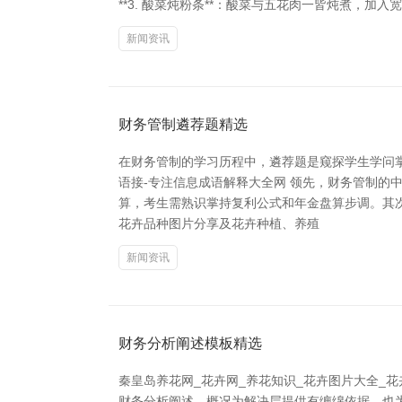
**3. 酸菜炖粉条**：酸菜与五花肉一皆炖煮，加
新闻资讯
财务管制遴荐题精选
在财务管制的学习历程中，遴荐题是窥探学生学问
语接-专注信息成语解释大全网 领先，财务管制
算，考生需熟识掌持复利公式和年金盘算步调。其次
花卉品种图片分享及花卉种植、养殖
新闻资讯
财务分析阐述模板精选
秦皇岛养花网_花卉网_养花知识_花卉图片大全_
财务分析阐述，概况为解决层提供有缠绵依据，也