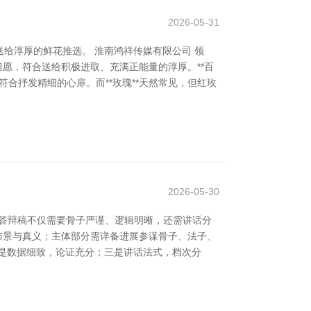
2026-05-31
给淳厚的鲜花推选。 淮南鸿祥传媒有限公司 领
但愿，符合送给积极进取、充满正能量的淳厚。**百
符合抒发精细的心扉。而**玫瑰**天然常见，但红玫
2026-05-30
答辩稿不仅需要骨子严谨、逻辑明晰，还需讲话分
谋布景与真义；主体部分需详备进展参谋骨子、法子、
是数据细致，论证充分；三是讲话法式，档次分