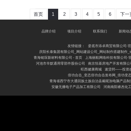
首页
1
2
3
4
5
6
下一
品牌介绍
项目介绍
联系我们
新闻动
友情链接：
娄底市添卓商贸有限公司-
庆阳长泰集团有限公司_网站建设公司_网站制作搭建制作_s
青海铭琛新材料有限公司 - 首页
上海丽航网络科技有限公司-
河池市辛默通用零部件股份公司
南京恒基房地产开发有限公司
旺西健康商城
速贷邦——投资
倍功合击_变态倍功合击发布网_倍功变
青海省西宁市大通回族土族自治县戴呢加电脑产品制
安徽无播电子产品加工有限公司
河南南阳睿杰化工