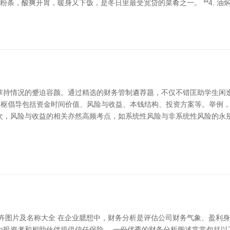
入宽粉条，酸爽开胃，暖身又下饭，是冬日里最受宽贷的菜肴之一。 **4. 
掌持情况的蹙迫容颜。通过精选的财务管制遴荐题，不仅不错匡助学生闲逸
的中枢倡导包括资金时间价值、风险与收益、本钱结构、投资方案等。举例
，风险与收益的相关亦然高频考点，如系统性风险与非系统性风险的永别，
花卉图片及名称大全 在企业臆想中，财务分析是评估公司财务气象、盈利
为投资者和相助伙伴提供信任保险。 一份优秀的财务分析阐述常常包括以