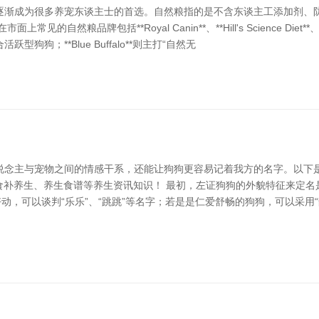
逐渐成为很多养宠东谈主士的首选。自然粮指的是不含东谈主工添加剂、
包括**Royal Canin**、**Hill's Science Diet**、**Orijen
狗；**Blue Buffalo**则主打“自然无
说念主与宠物之间的情感干系，还能让狗狗更容易记着我方的名字。以下
、食补养生、养生食谱等养生资讯知识！ 最初，左证狗狗的外貌特征来定名
动，可以谈判“乐乐”、“跳跳”等名字；若是是仁爱舒畅的狗狗，可以采用“