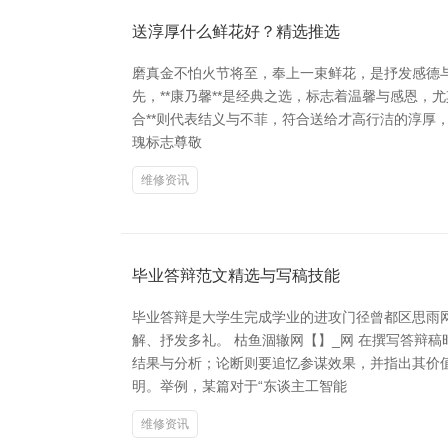
送淳厚什么鲜花好？精选推选
磨真金不怕火节将至，奉上一束鲜花，是抒发感德
先，**康乃馨**是经典之选，标志着温馨与感恩，
合**则代表结义与不菲，符合送给才高行洁的淳厚，
瑰标志尊敬
维修资讯
毕业答辩范文精选与写稿技能
毕业答辩是大学生完成学业的进攻门径曾都区思雨
解、抒发多礼。 枯鱼涸辙网【】_网 在撰写答辩
结果与分析；论断则要追忆参谋效果，并指出其价
明。举例，某篇对于“东谈主工智能
维修资讯