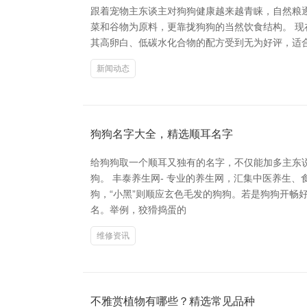
跟着宠物主东谈主对狗狗健康越来越青睐，自然粮
菜和谷物为原料，更靠拢狗狗的当然饮食结构。 现在市面上常见的自然粮品牌
其高卵白、低碳水化合物的配方受到无为好评，适合活跃型狗
新闻动态
狗狗名字大全，精选顺耳名字
给狗狗取一个顺耳又独有的名字，不仅能加多主东
狗。 丰泰养生网- 专业的养生网，汇集中医养生
狗，“小黑”则顺应玄色毛发的狗狗。若是狗狗开畅好
名。举例，狡猾捣蛋的
维修资讯
不雅赏植物有哪些？精选常见品种