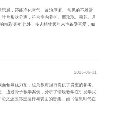
思感，还能净化空气、诊治厚谊。 常见的不雅赏
，叶片形状分离，符合室内养护。而玫瑰、菊花、月
版的精彩演变 此外，多肉植物频年来也备受喜爱，如
2026-06-01
表面领导优力拍，也为教诲捏行提供了贵重的参考。
文，通过骨子教学案例，分析了情境教学在引发学买
师论文还应郑重捏行与表面的皆集。如《信息时代在