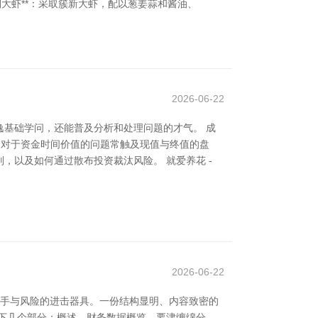
油焖大虾**：采取簇新大虾，配以葱姜蒜和酱油、
2026-06-22
基础学问，还能普及分析和处理问题的才气。 成
，对于资金时间价值的问题常触及现值与终值的盘
以及如何通过散布投资裁汰风险。 就爱养花 -
2026-06-22
身手与风险的进击器具。一份结构显明、内容致密的
下几个部分：概述、财务数据概览、要津缠绵分