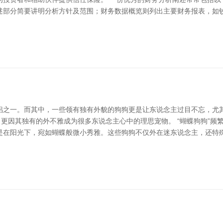
述部分简要讲明分析方针及范围；财务数据概览则列出主要财务报表，如
侣之一。而其中，一些领有独有外貌的狗狗更是让东说念主过目不忘，尤其
，更因其独有的外不雅成为很多东说念主心中的理思宠物。 “蝴蝶狗狗”
在阳光下，宛如蝴蝶般微小秀雅。这些狗狗不仅外在迷东说念主，还特殊亲