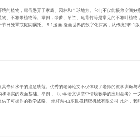
环境的植物，庸俗愚弄于家庭、园林和全球地方。它们不仅能援救空间好意
植物、不雅果植物等。举例，绿萝、吊兰、龟背竹等是常见的不雅叶植物
日笼罩或庭院嘱托。 9.1漫画-漫画世界的数字化探索，从传统到9.1
量其专科水平的遑急轨范。优秀的老师论文不仅体现了老师的教学训诲与
构和塌实的表面基础。举例，《小学语文课堂中情境教学的应用盘考》一
供了可操作的教学战略。 螺杆泵-山东世盛精密机械有限公司 此外，老