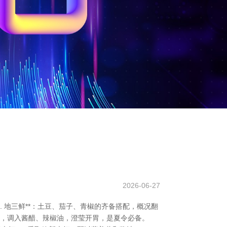
2026-06-27
 地三鲜**：土豆、茄子、青椒的齐备搭配，概况翻
卜丝，调入酱醋、辣椒油，澄莹开胃，是夏令必备。