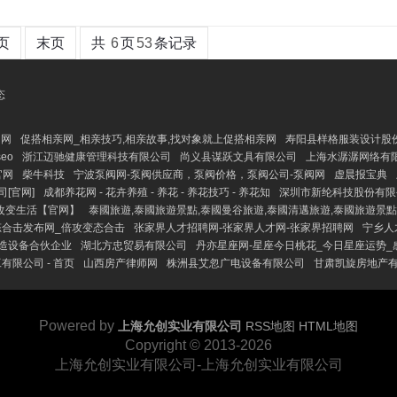
页
末页
共
6
页
53
条记录
态
官网
促搭相亲网_相亲技巧,相亲故事,找对象就上促搭相亲网
寿阳县样格服装设计股
eo
浙江迈驰健康管理科技有限公司
尚义县谋跃文具有限公司
上海水潺潺网络有
官网
柴牛科技
宁波泵阀网-泵阀供应商，泵阀价格，泵阀公司-泵阀网
虚晨报宝典
[官网]
成都养花网 - 花卉养殖 - 养花 - 养花技巧 - 养花知
深圳市新纶科技股份有限
改变生活【官网】
泰國旅遊,泰國旅遊景點,泰國曼谷旅遊,泰國清邁旅遊,泰國旅遊景點
态合击发布网_倍攻变态合击
张家界人才招聘网-张家界人才网-张家界招聘网
宁乡人
造设备合伙企业
湖北方忠贸易有限公司
丹亦星座网-星座今日桃花_今日星座运势_
有限公司 - 首页
山西房产律师网
株洲县艾忽广电设备有限公司
甘肃凯旋房地产有限
Powered by
上海允创实业有限公司
RSS地图
HTML地图
Copyright
© 2013-2026
上海允创实业有限公司-上海允创实业有限公司