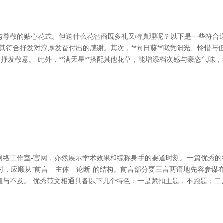
与尊敬的贴心花式。但送什么花智商既多礼又特真理呢？以下是一些符合送
尤其符合抒发对淳厚发奋付出的感谢。其次，**向日葵**寓意阳光、怜惜与
抒发敬意。 此外，**满天星**搭配其他花草，能增添档次感与豪恣气味，
网络工作室-官网，亦然展示学术效果和综称身手的要道时刻。一篇优秀的
稿时，应顺从“前言—主体—论断”的结构。前言部分要三言两语地先容参
值与不及。 优秀范文相通具备以下几个特色：一是紧扣主题，不跑题；二