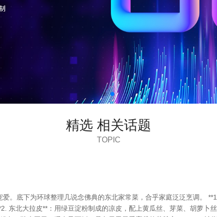
精选 相关话题
TOPIC
。底下为环球整理几说念佛典的东北家常菜，合乎家庭泛泛烹调。 **1.
**2. 东北大拉皮**：用绿豆淀粉制成的凉皮，配上黄瓜丝、芽菜、胡萝