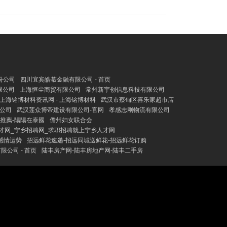
份公司
四川宜宾皓慕金融有限公司 - 首页
限公司
上海恒尘商贸有限公司
常州新宇创信息科技有限公司
上海铭博材料资讯网 - 上海铭博材料
武汉市蔡甸区喜乐家超市店
公司
武汉莲众博帝建设有限公司-官网
孝感志刚物流有限公司
推薦​-陽陽在泰國
儋州妇女联合会
才网_宁乡招聘网_求职招聘就上宁乡人才网
感情运势
招远鲜花速递-招远同城送鲜花-招远鲜花订购
公司 - 首页
陆丰房产网-陆丰房地产网-陆丰二手房